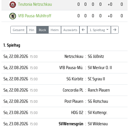
Teutonia Netzschkau
0
0
0
0
+0
0
VfB Pausa-Mühltroff
0
0
0
0
+0
0
Gesamt
Hin
Rück
Heim
Auswärts
1. Spieltag
1. Spieltag
Sa, 22.08.2026
Netzschkau
:
SG Jößnitz
15:00
Sa, 22.08.2026
VfB Pausa-Mü.
:
SV Merkur O. II
15:00
Sa, 22.08.2026
SG Kürbitz
:
SC Syrau II
15:00
Sa, 22.08.2026
Concordia PL
:
Ranch Plauen
15:00
Sa, 22.08.2026
Post Plauen
:
SG Rotschau
15:00
So, 23.08.2026
HDG 02
:
SV Kottengr.
15:00
So, 23.08.2026
SVWernesgrün
:
SV Wildenau
15:00