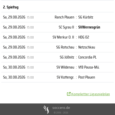
2. Spieltag
Sa, 29.08.2026
Ranch Plauen
:
SG Kürbitz
15:00
Sa, 29.08.2026
SC Syrau II
:
SVWernesgrün
15:00
Sa, 29.08.2026
SV Merkur O. II
:
HDG 02
15:00
Sa, 29.08.2026
SG Rotschau
:
Netzschkau
15:00
Sa, 29.08.2026
SG Jößnitz
:
Concordia PL
15:00
So, 30.08.2026
SV Wildenau
:
VfB Pausa-Mü.
15:00
So, 30.08.2026
SV Kottengr.
:
Post Plauen
15:00
Kompletter Ligaspielplan
soccero.de
© 2006 - 2026