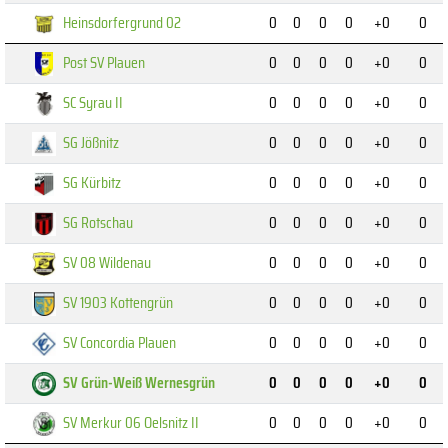
Heinsdorfergrund 02
0
0
0
0
+0
0
Post SV Plauen
0
0
0
0
+0
0
SC Syrau II
0
0
0
0
+0
0
SG Jößnitz
0
0
0
0
+0
0
SG Kürbitz
0
0
0
0
+0
0
SG Rotschau
0
0
0
0
+0
0
SV 08 Wildenau
0
0
0
0
+0
0
SV 1903 Kottengrün
0
0
0
0
+0
0
SV Concordia Plauen
0
0
0
0
+0
0
SV Grün-Weiß Wernesgrün
0
0
0
0
+0
0
SV Merkur 06 Oelsnitz II
0
0
0
0
+0
0