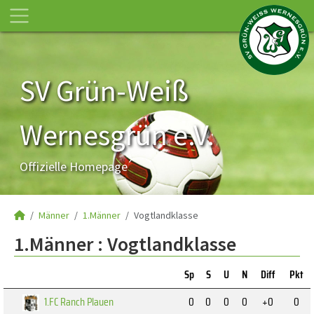
SV Grün-Weiß
Wernesgrün e.V.
Offizielle Homepage
Männer
1.Männer
Vogtlandklasse
1.Männer :
Vogtlandklasse
Sp
S
U
N
Diff
Pkt
1.FC Ranch Plauen
0
0
0
0
+0
0