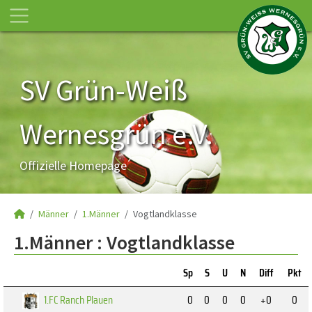
SV Grün-Weiß
Wernesgrün e.V.
Offizielle Homepage
Männer
1.Männer
Vogtlandklasse
1.Männer :
Vogtlandklasse
Sp
S
U
N
Diff
Pkt
1.FC Ranch Plauen
0
0
0
0
+0
0