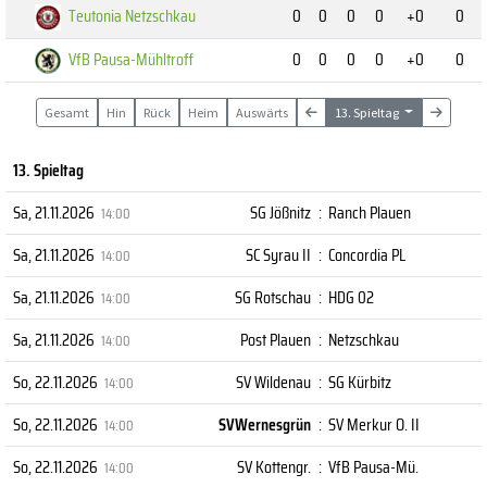
Teutonia Netzschkau
0
0
0
0
+0
0
VfB Pausa-Mühltroff
0
0
0
0
+0
0
Gesamt
Hin
Rück
Heim
Auswärts
13. Spieltag
13. Spieltag
Sa, 21.11.2026
SG Jößnitz
:
Ranch Plauen
14:00
Sa, 21.11.2026
SC Syrau II
:
Concordia PL
14:00
Sa, 21.11.2026
SG Rotschau
:
HDG 02
14:00
Sa, 21.11.2026
Post Plauen
:
Netzschkau
14:00
So, 22.11.2026
SV Wildenau
:
SG Kürbitz
14:00
So, 22.11.2026
SVWernesgrün
:
SV Merkur O. II
14:00
So, 22.11.2026
SV Kottengr.
:
VfB Pausa-Mü.
14:00