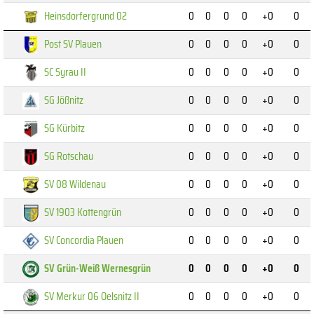
Heinsdorfergrund 02
0
0
0
0
+0
0
Post SV Plauen
0
0
0
0
+0
0
SC Syrau II
0
0
0
0
+0
0
SG Jößnitz
0
0
0
0
+0
0
SG Kürbitz
0
0
0
0
+0
0
SG Rotschau
0
0
0
0
+0
0
SV 08 Wildenau
0
0
0
0
+0
0
SV 1903 Kottengrün
0
0
0
0
+0
0
SV Concordia Plauen
0
0
0
0
+0
0
SV Grün-Weiß Wernesgrün
0
0
0
0
+0
0
SV Merkur 06 Oelsnitz II
0
0
0
0
+0
0