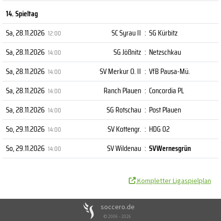
14. Spieltag
Sa, 28.11.2026
SC Syrau II
:
SG Kürbitz
12:00
Sa, 28.11.2026
SG Jößnitz
:
Netzschkau
14:00
Sa, 28.11.2026
SV Merkur O. II
:
VfB Pausa-Mü.
14:00
Sa, 28.11.2026
Ranch Plauen
:
Concordia PL
14:00
Sa, 28.11.2026
SG Rotschau
:
Post Plauen
14:00
So, 29.11.2026
SV Kottengr.
:
HDG 02
14:00
So, 29.11.2026
SV Wildenau
:
SVWernesgrün
14:00
Kompletter Ligaspielplan
soccero.de
© 2006 - 2026