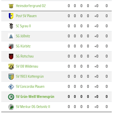
Heinsdorfergrund 02
0
0
0
0
+0
0
Post SV Plauen
0
0
0
0
+0
0
SC Syrau II
0
0
0
0
+0
0
SG Jößnitz
0
0
0
0
+0
0
SG Kürbitz
0
0
0
0
+0
0
SG Rotschau
0
0
0
0
+0
0
SV 08 Wildenau
0
0
0
0
+0
0
SV 1903 Kottengrün
0
0
0
0
+0
0
SV Concordia Plauen
0
0
0
0
+0
0
SV Grün-Weiß Wernesgrün
0
0
0
0
+0
0
SV Merkur 06 Oelsnitz II
0
0
0
0
+0
0