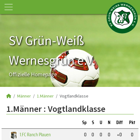
SV Grün-Weiß
Wernesgrün e.V.
Offizielle Homepage
Männer
1.Männer
Vogtlandklasse
1.Männer :
Vogtlandklasse
Sp
S
U
N
Diff
Pkt
1.FC Ranch Plauen
0
0
0
0
+0
0