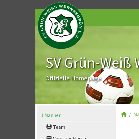
SV Grün-Weiß 
Offizielle Homepage
Mä
1.Männer
Team
Vogtlandklasse