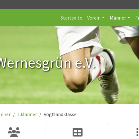
Startseite
Verein
Männer
F
Wernesgrün e.V.
nner
1.Männer
Vogtlandklasse