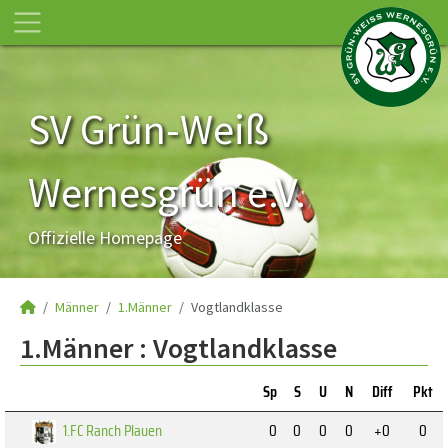
SV Grün-Weiß
Wernesgrün e.V.
Offizielle Homepage
Männer
1.Männer
Vogtlandklasse
1.Männer :
Vogtlandklasse
Sp
S
U
N
Diff
Pkt
1.FC Ranch Plauen
0
0
0
0
+0
0