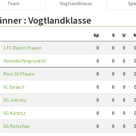
Team
Vogtlandklasse
Spi
änner :
Vogtlandklasse
Sp
S
U
1.FC Ranch Plauen
0
0
0
Heinsdorfergrund 02
0
0
0
Post SV Plauen
0
0
0
SC Syrau II
0
0
0
SG Jößnitz
0
0
0
SG Kürbitz
0
0
0
SG Rotschau
0
0
0