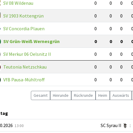
SV 08 Wildenau
0
0
0
SV 1903 Kottengrün
0
0
0
SV Concordia Plauen
0
0
0
SV Grün-Weiß Wernesgrün
0
0
0
SV Merkur 06 Oelsnitz II
0
0
0
Teutonia Netzschkau
0
0
0
VfB Pausa-Mühltroff
0
0
0
Gesamt
Hin
runde
Rück
runde
Heim
Auswärts
ltag
10.2026
SC Syrau II
:
13:00