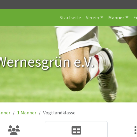
Startseite
Verein
Männer
F
Wernesgrün e.V.
nner
1.Männer
Vogtlandklasse