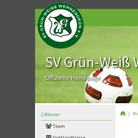
SV Grün-Weiß 
Offizielle Homepage
Mä
1.Männer
Team
Vogtlandklasse