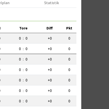
elplan
Statistik
N
Tore
Diff
Pkt
0
0
:
0
+0
0
0
0
:
0
+0
0
0
0
:
0
+0
0
0
0
:
0
+0
0
0
0
:
0
+0
0
0
0
:
0
+0
0
0
0
:
0
+0
0