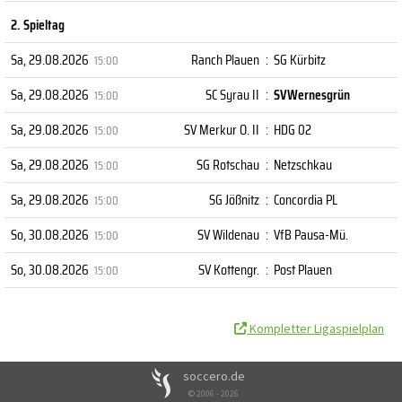
2. Spieltag
Sa, 29.08.2026
Ranch Plauen
:
SG Kürbitz
15:00
Sa, 29.08.2026
SC Syrau II
:
SVWernesgrün
15:00
Sa, 29.08.2026
SV Merkur O. II
:
HDG 02
15:00
Sa, 29.08.2026
SG Rotschau
:
Netzschkau
15:00
Sa, 29.08.2026
SG Jößnitz
:
Concordia PL
15:00
So, 30.08.2026
SV Wildenau
:
VfB Pausa-Mü.
15:00
So, 30.08.2026
SV Kottengr.
:
Post Plauen
15:00
Kompletter Ligaspielplan
soccero.de
© 2006 - 2026