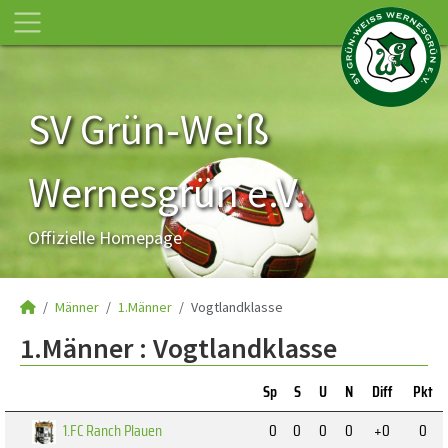
SV Grün-Weiß
Wernesgrün e.V.
Offizielle Homepage
Männer
1.Männer
Vogtlandklasse
1.Männer :
Vogtlandklasse
Sp
S
U
N
Diff
Pkt
1.FC Ranch Plauen
0
0
0
0
+0
0