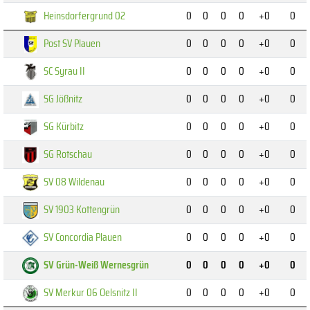
Heinsdorfergrund 02
0
0
0
0
+0
0
Post SV Plauen
0
0
0
0
+0
0
SC Syrau II
0
0
0
0
+0
0
SG Jößnitz
0
0
0
0
+0
0
SG Kürbitz
0
0
0
0
+0
0
SG Rotschau
0
0
0
0
+0
0
SV 08 Wildenau
0
0
0
0
+0
0
SV 1903 Kottengrün
0
0
0
0
+0
0
SV Concordia Plauen
0
0
0
0
+0
0
SV Grün-Weiß Wernesgrün
0
0
0
0
+0
0
SV Merkur 06 Oelsnitz II
0
0
0
0
+0
0