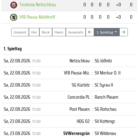
Teutonia Netzschkau
0
0
0
0
+0
0
VfB Pausa-Mühltroff
0
0
0
0
+0
0
Gesamt
Hin
Rück
Heim
Auswärts
1. Spieltag
1. Spieltag
Sa, 22.08.2026
Netzschkau
:
SG Jößnitz
15:00
Sa, 22.08.2026
VfB Pausa-Mü.
:
SV Merkur O. II
15:00
Sa, 22.08.2026
SG Kürbitz
:
SC Syrau II
15:00
Sa, 22.08.2026
Concordia PL
:
Ranch Plauen
15:00
Sa, 22.08.2026
Post Plauen
:
SG Rotschau
15:00
So, 23.08.2026
HDG 02
:
SV Kottengr.
15:00
So, 23.08.2026
SVWernesgrün
:
SV Wildenau
15:00