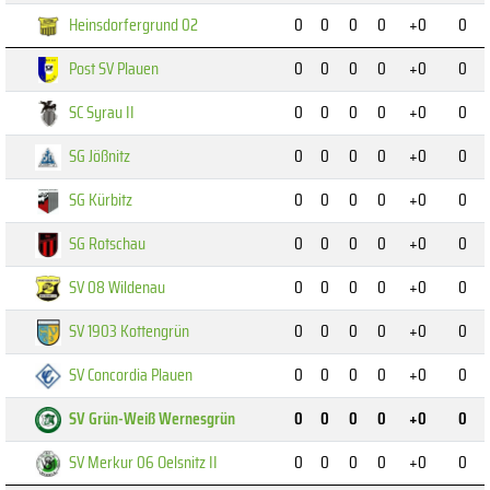
Heinsdorfergrund 02
0
0
0
0
+0
0
Post SV Plauen
0
0
0
0
+0
0
SC Syrau II
0
0
0
0
+0
0
SG Jößnitz
0
0
0
0
+0
0
SG Kürbitz
0
0
0
0
+0
0
SG Rotschau
0
0
0
0
+0
0
SV 08 Wildenau
0
0
0
0
+0
0
SV 1903 Kottengrün
0
0
0
0
+0
0
SV Concordia Plauen
0
0
0
0
+0
0
SV Grün-Weiß Wernesgrün
0
0
0
0
+0
0
SV Merkur 06 Oelsnitz II
0
0
0
0
+0
0