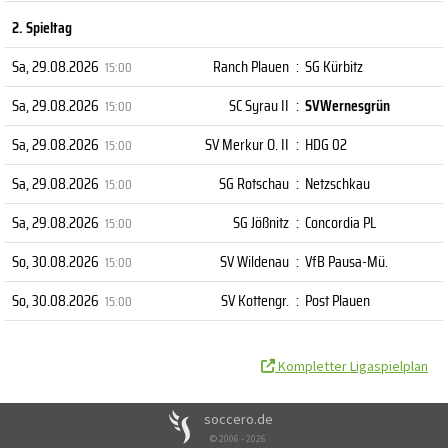
2. Spieltag
Sa, 29.08.2026
Ranch Plauen
:
SG Kürbitz
15:00
Sa, 29.08.2026
SC Syrau II
:
SVWernesgrün
15:00
Sa, 29.08.2026
SV Merkur O. II
:
HDG 02
15:00
Sa, 29.08.2026
SG Rotschau
:
Netzschkau
15:00
Sa, 29.08.2026
SG Jößnitz
:
Concordia PL
15:00
So, 30.08.2026
SV Wildenau
:
VfB Pausa-Mü.
15:00
So, 30.08.2026
SV Kottengr.
:
Post Plauen
15:00
Kompletter Ligaspielplan
soccero.de
© 2006 - 2026