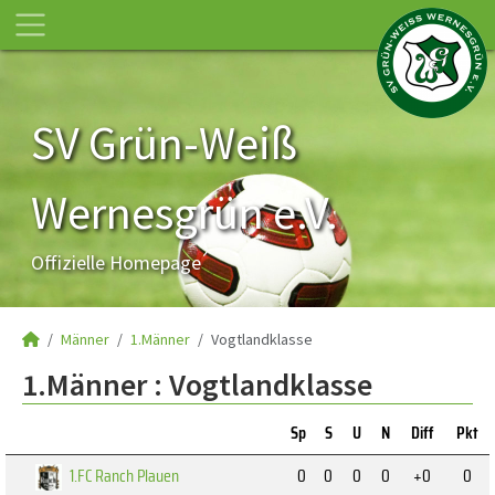
SV Grün-Weiß
Wernesgrün e.V.
Offizielle Homepage
Männer
1.Männer
Vogtlandklasse
1.Männer :
Vogtlandklasse
Sp
S
U
N
Diff
Pkt
1.FC Ranch Plauen
0
0
0
0
+0
0