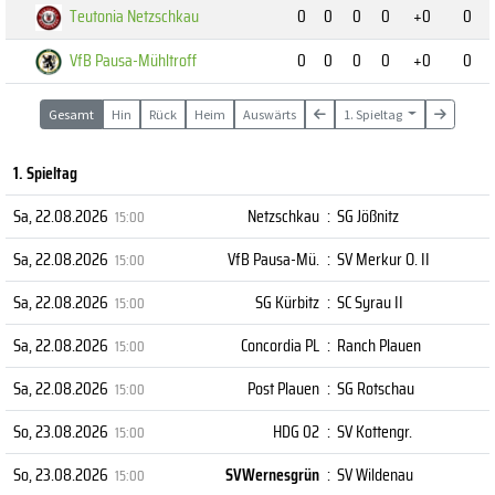
Teutonia Netzschkau
0
0
0
0
+0
0
VfB Pausa-Mühltroff
0
0
0
0
+0
0
Gesamt
Hin
Rück
Heim
Auswärts
1. Spieltag
1. Spieltag
Sa, 22.08.2026
Netzschkau
:
SG Jößnitz
15:00
Sa, 22.08.2026
VfB Pausa-Mü.
:
SV Merkur O. II
15:00
Sa, 22.08.2026
SG Kürbitz
:
SC Syrau II
15:00
Sa, 22.08.2026
Concordia PL
:
Ranch Plauen
15:00
Sa, 22.08.2026
Post Plauen
:
SG Rotschau
15:00
So, 23.08.2026
HDG 02
:
SV Kottengr.
15:00
So, 23.08.2026
SVWernesgrün
:
SV Wildenau
15:00