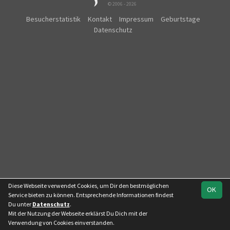
© 2006 - 2026
Besucherstatistik
Kontakt
Impressum
Geburtstage
Datenschutz
Diese Webseite verwendet Cookies, um Dir den bestmöglichen
OK
Service bieten zu können. Entsprechende Informationen findest
Du unter
Datenschutz
.
Mit der Nutzung der Webseite erklärst Du Dich mit der
Team
Stadt Galerie
Spielplan
Statistik
Verwendung von Cookies einverstanden.
Vogtlandklasse