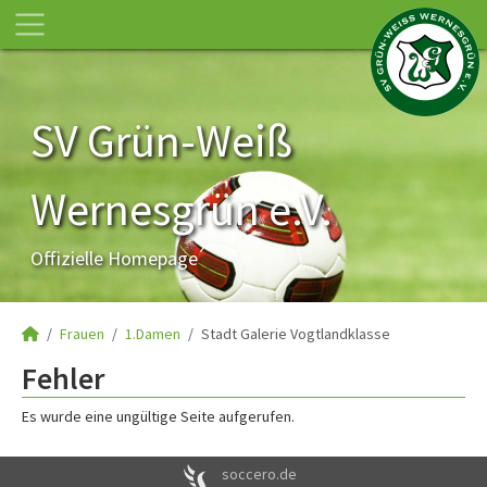
SV Grün-Weiß
Wernesgrün e.V.
Offizielle Homepage
Frauen
1.Damen
Stadt Galerie Vogtlandklasse
Fehler
Es wurde eine ungültige Seite aufgerufen.
soccero.de