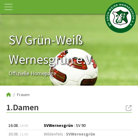
SV Grün-Weiß
Wernesgrün e.V.
Offizielle Homepage
Frauen
1.Damen
16.08.
SVWernesgrün
: SV 90
14:00
30.08.
Wildenfels :
SVWernesgrün
11:00