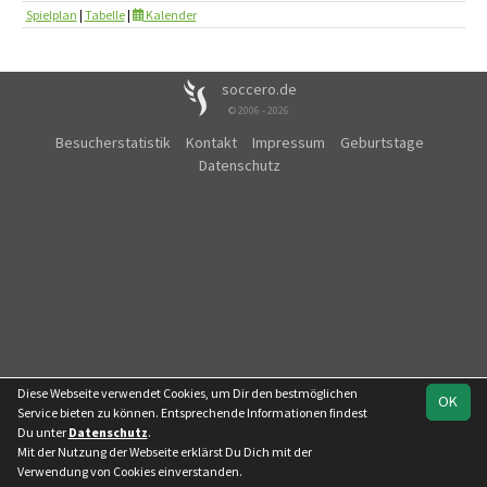
Spielplan
|
Tabelle
|
Kalender
soccero.de
© 2006 - 2026
Besucherstatistik
Kontakt
Impressum
Geburtstage
Datenschutz
Diese Webseite verwendet Cookies, um Dir den bestmöglichen
OK
Service bieten zu können. Entsprechende Informationen findest
Du unter
Datenschutz
.
Mit der Nutzung der Webseite erklärst Du Dich mit der
Verwendung von Cookies einverstanden.