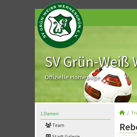
SV Grün-Weiß 
Offizielle Homepage
Fr
1.Damen
Reb
Team
Stadt Galerie