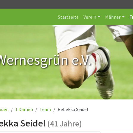
Startseite
Verein
Männer
F
Wernesgrün e.V.
auen
1.Damen
Team
Rebekka Seidel
ekka Seidel
(41 Jahre)