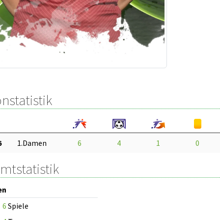
nstatistik
6
1.Damen
6
4
1
0
mtstatistik
en
6
Spiele