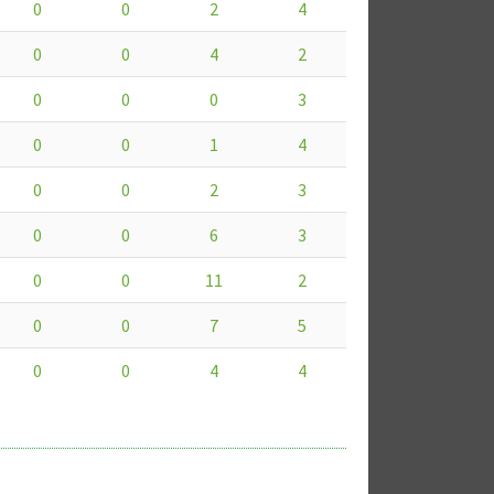
0
0
2
4
0
0
4
2
0
0
0
3
0
0
1
4
0
0
2
3
0
0
6
3
0
0
11
2
0
0
7
5
0
0
4
4