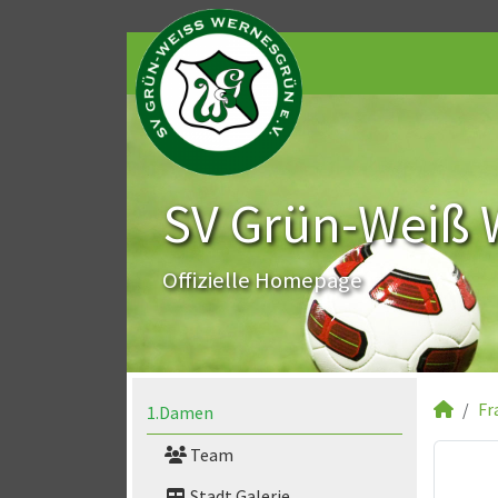
SV Grün-Weiß 
Offizielle Homepage
Fr
1.Damen
Team
Stadt Galerie