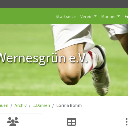
Startseite
Verein
Männer
F
Wernesgrün e.V.
auen
Archiv
1.Damen
Lorina Böhm