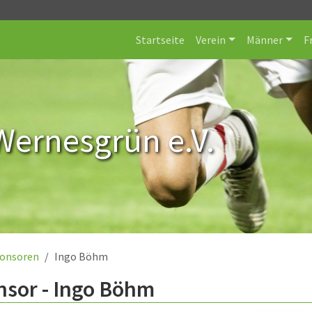
Startseite
Verein
Männer
F
Wernesgrün e.V.
onsoren
Ingo Böhm
nsor - Ingo Böhm