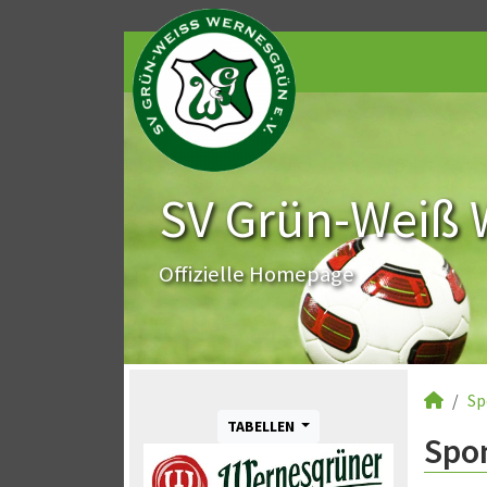
SV Grün-Weiß 
Offizielle Homepage
Sp
TABELLEN
Spo