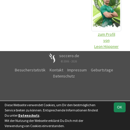
zum Profil
von
Leon Höppner
soccero.de
© 2006 - 2026
Besucherstatistik
Kontakt
Impressum
Geburtstage
Datenschutz
Diese Webseite verwendet Cookies, um Dir den bestmöglichen
OK
Service bieten zu können. Entsprechende Informationen findest
Du unter
Datenschutz
.
Mit der Nutzung der Webseite erklärst Du Dich mit der
Verwendung von Cookies einverstanden.