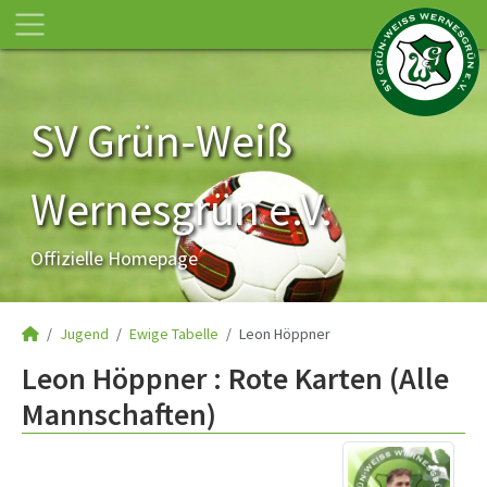
SV Grün-Weiß
Wernesgrün e.V.
Offizielle Homepage
Jugend
Ewige Tabelle
Leon Höppner
Leon Höppner : Rote Karten (Alle
Mannschaften)