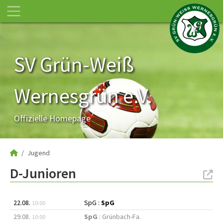
SV Grün-Weiß
Wernesgrün e.V.
Offizielle Homepage
Jugend
D-Junioren
22.08.
SpG :
SpG
10:00
29.08.
SpG
: Grünbach-Fa.
10:00