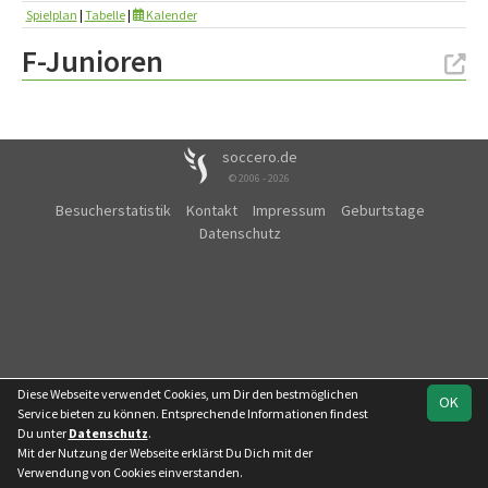
Spielplan
|
Tabelle
|
Kalender
F-Junioren
soccero.de
© 2006 - 2026
Besucherstatistik
Kontakt
Impressum
Geburtstage
Datenschutz
Diese Webseite verwendet Cookies, um Dir den bestmöglichen
OK
Service bieten zu können. Entsprechende Informationen findest
Du unter
Datenschutz
.
Mit der Nutzung der Webseite erklärst Du Dich mit der
Verwendung von Cookies einverstanden.