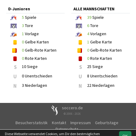
D-Junioren
ALLE MANNSCHAFTEN
5
Spiele
39
Spiele
3
Tore
6
Tore
1
Vorlage
4
Vorlagen
0
Gelbe Karten
1
Gelbe Karte
0
Gelb-Rote Karten
0
Gelb-Rote Karten
0
Rote Karten
0
Rote Karten
S
10 Siege
S
25 Siege
U
0 Unentschieden
U
8 Unentschieden
N
3 Niederlagen
N
22 Niederlagen
soccero.de
© 2006 - 2026
Besucherstatistik
Kontakt
Impressum
Geburtstage
Datenschutz
Diese Webseite verwendet Cookies, um Dir den bestmöglichen