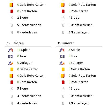
0
Gelb-Rote Karten
0
Gelb-Rote Karten
0
Rote Karten
0
Rote Karten
S
2 Siege
S
4 Siege
U
5 Unentschieden
U
0 Unentschieden
N
8 Niederlagen
N
5 Niederlagen
B-Junioren
C-Junioren
11
Spiele
5
Spiele
0
Tore
0
Tore
0
Vorlagen
0
Vorlagen
0
Gelbe Karten
0
Gelbe Karten
0
Gelb-Rote Karten
0
Gelb-Rote Karten
0
Rote Karten
0
Rote Karten
S
5 Siege
S
4 Siege
U
3 Unentschieden
U
0 Unentschieden
N
4 Niederlagen
N
2 Niederlagen