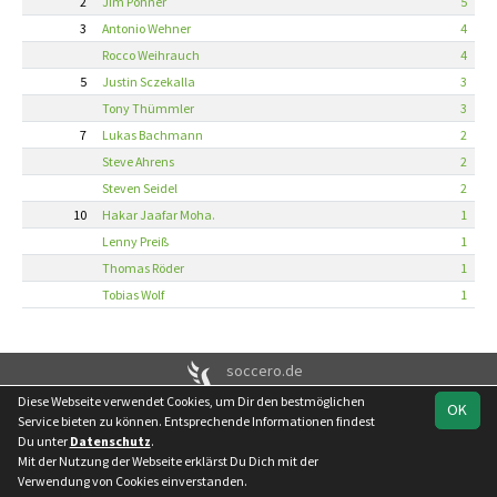
2
Jim Pöhner
5
3
Antonio Wehner
4
Rocco Weihrauch
4
5
Justin Sczekalla
3
Tony Thümmler
3
7
Lukas Bachmann
2
Steve Ahrens
2
Steven Seidel
2
10
Hakar Jaafar Moha.
1
Lenny Preiß
1
Thomas Röder
1
Tobias Wolf
1
soccero.de
© 2006 - 2026
Diese Webseite verwendet Cookies, um Dir den bestmöglichen
OK
Service bieten zu können. Entsprechende Informationen findest
Besucherstatistik
Kontakt
Impressum
Geburtstage
Du unter
Datenschutz
.
Datenschutz
Mit der Nutzung der Webseite erklärst Du Dich mit der
Verwendung von Cookies einverstanden.