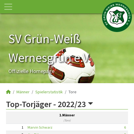
SV Grün-Weiß
Wernesgrün e.V.
Offizielle Homepage
Männer
Spielerstatistik
Tore
Top-Torjäger -
2022/23
1.Männer
(Tore)
1
Marvin Schwarz
6