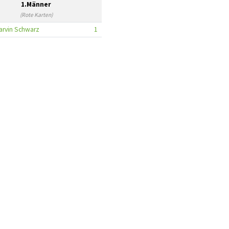
1.Männer
(Rote Karten)
arvin Schwarz
1