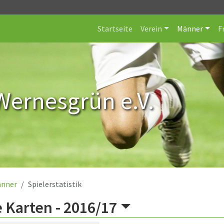
Startseite
Verein
Männer
F
Wernesgrün e.V.
nner
Spielerstatistik
 Karten -
2016/17