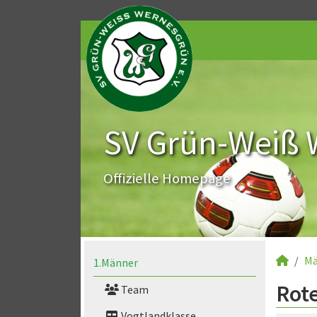
SV Grün-Weiß 
Offizielle Homepage
Mä
1.Männer
Rote
Team
Vogtlandklasse