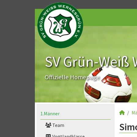
SV Grün-Weiß 
Offizielle Homepage
Mä
1.Männer
Simo
Team
Vogtlandklasse