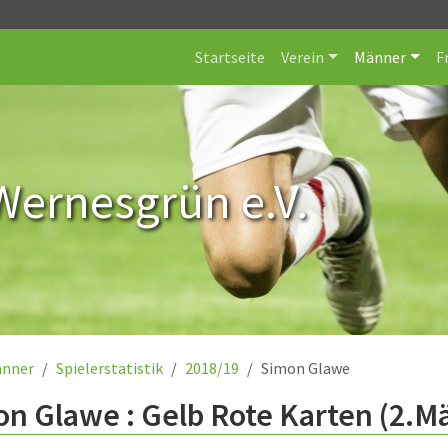
Startseite
Verein
Männer
F
Wernesgrün e.V.
nner
Spielerstatistik
2018/19
Simon Glawe
n Glawe : Gelb Rote Karten (2.M