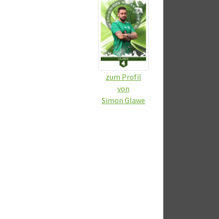
zum Profil
von
Simon Glawe