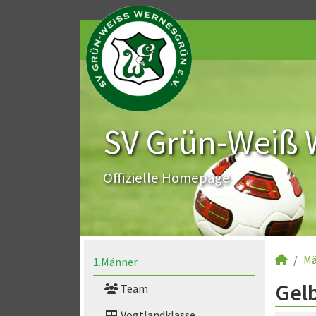
SV Grün-Weiß 
Offizielle Homepage
Mä
1.Männer
Gelb
Team
Vogtlandklasse