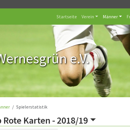
Startseite
Verein
Männer
F
Wernesgrün e.V.
nner
Spielerstatistik
 Rote Karten -
2018/19