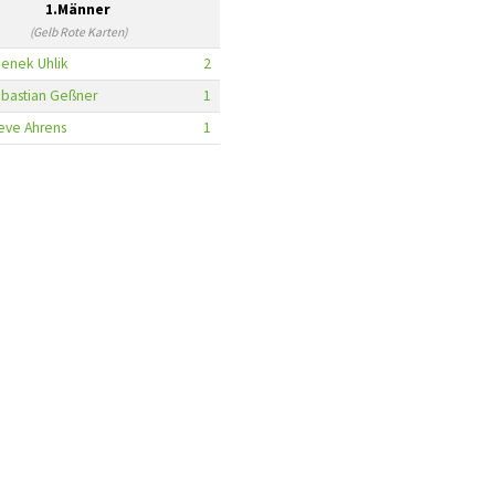
1.Männer
(Gelb Rote Karten)
enek Uhlik
2
bastian Geßner
1
eve Ahrens
1