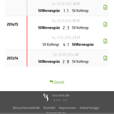
So, 03.12.2017
, 14.ST
1 : 1
SVWernesgrün
SV Kottengr.
So, 02.11.2014
, 10.ST
2014/15
2 : 3
SVWernesgrün
SV Kottengr.
So, 17.05.2015
, 23.ST
4 : 1
SV Kottengr.
SVWernesgrün
Do, 01.05.2014
, HF
2013/14
2 : 8
SVWernesgrün
SV Kottengr.
Zurück
soccero.de
© 2006 - 2026
Besucherstatistik
Kontakt
Impressum
Geburtstage
Datenschutz