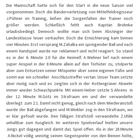
Die Mannschaft hatte sich für den Start in die neue Saison viel
vorgenommen. Doch die Bänderverletzung von Mittelfeldregisseur
J.Pöhner im Training, ließen die Sorgenfalten der Trainer noch
größer werden. Schließlich fehlt auch Kapitän Bruhnke
urlaubsbedingt. Dennoch wollte man sich beim Absteiger der
Landesklasse teuer verkaufen. Doch die Ernüchterung kam binnen
vier Minuten. Erst versprang M.Zahalka ein springender Ball und nach
einem Handspiel wurde nur reklamiert und nicht reagiert. So stand
es in der 6. Minute 2:0 für die Heimelf. A.Wehner lief nach einem
super Anspiel in der 8.Minute allein auf den Torhüter zu, stolperte
aber zum Entsetzen seiner Mitspieler über seine eigenen Füße und
somit war ein schneller Anschlusstreffer vertan. Unser Team setzte
aber mutig nach und es zeigten sich in der Kottengrüner Abwehr
immer wieder Schwachpunkte. Mit einem Heber setzte S.Ahrens in
der 12. Minute M.Götz im Strafraum ein und der verwandelte
überlegt zum 2:1. Damit nicht genug, gleich nach dem Wiederanstoß
wurde der Ball abgefangen und M.Winkler zog in den Strafraum, wo
er klar gefoult wurde. Den fälligen Strafstoß verwandelte Z.Uhlik
unhaltbar zum Ausgleich. Im weiteren Spielverlauf hielten unsere
Jungs gut dagegen und damit das Spiel offen. Als in der 28.Minute
A.Nickel völlig unnötig seinen Gegenspieler von den Beinen holte,