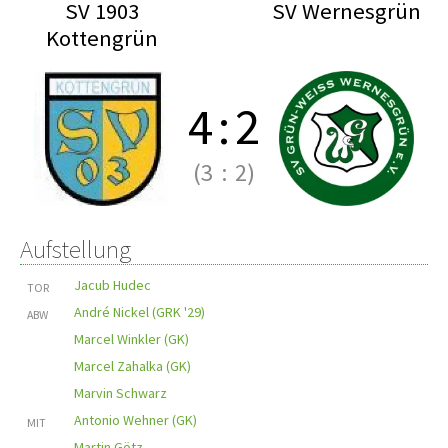
SV 1903
SV Wernesgrün
Kottengrün
4
:
2
(3
:
2)
Aufstellung
Jacub Hudec
TOR
André Nickel (GRK '29)
ABW
Marcel Winkler (GK)
Marcel Zahalka (GK)
Marvin Schwarz
Antonio Wehner (GK)
MIT
Martin Götz