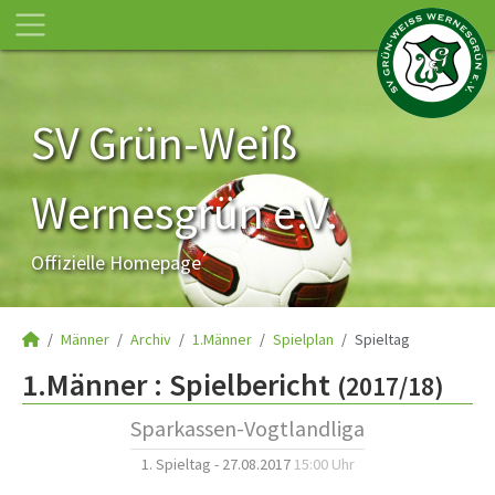
SV Grün-Weiß
Wernesgrün e.V.
Offizielle Homepage
Männer
Archiv
1.Männer
Spielplan
Spieltag
1.Männer :
Spielbericht
(2017/18)
Sparkassen-Vogtlandliga
1. Spieltag - 27.08.2017
15:00 Uhr