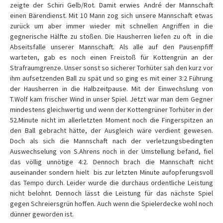
zeigte der Schiri Gelb/Rot. Damit erwies André der Mannschaft
einen Bärendienst. Mit 10 Mann zog sich unsere Mannschaft etwas
zurück um aber immer wieder mit schnellen Angriffen in die
gegnerische Hälfte zu stoßen. Die Hausherren liefen zu oft in die
Abseitsfalle unserer Mannschaft. Als alle auf den Pausenpfiff
warteten, gab es noch einen Freistoß für Kottengrün an der
Strafraumgrenze. Unser sonst so sicherer Torhüter sah den kurz vor
ihm aufsetzenden Ball zu spät und so ging es mit einer 3:2 Führung
der Hausherren in die Halbzeitpause. Mit der Einwechslung von
T.Wolf kam frischer Wind in unser Spiel. Jetzt war man dem Gegner
mindestens gleichwertig und wenn der Kottengrüner Torhüter in der
52.Minute nicht im allerletzten Moment noch die Fingerspitzen an
den Ball gebracht hätte, der Ausgleich wäre verdient gewesen.
Doch als sich die Mannschaft nach der verletzungsbedingten
Auswechselung von S.Ahrens noch in der Umstellung befand, fiel
das völlig unnötige 4:2. Dennoch brach die Mannschaft nicht
auseinander sondern hielt bis zur letzten Minute aufopferungsvoll
das Tempo durch. Leider wurde die durchaus ordentliche Leistung
nicht belohnt. Dennoch lässt die Leistung für das nächste Spiel
gegen Schreiersgrün hoffen. Auch wenn die Spielerdecke wohl noch
dünner geworden ist.