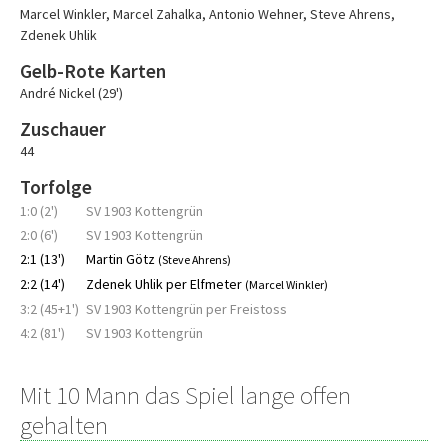
Marcel Winkler
,
Marcel Zahalka
,
Antonio Wehner
,
Steve Ahrens
,
Zdenek Uhlik
Gelb-Rote Karten
André Nickel (29')
Zuschauer
44
Torfolge
1:0 (2')
SV 1903 Kottengrün
2:0 (6')
SV 1903 Kottengrün
2:1 (13')
Martin Götz
(Steve Ahrens)
2:2 (14')
Zdenek Uhlik per Elfmeter
(Marcel Winkler)
3:2 (45+1')
SV 1903 Kottengrün per Freistoss
4:2 (81')
SV 1903 Kottengrün
Mit 10 Mann das Spiel lange offen
gehalten