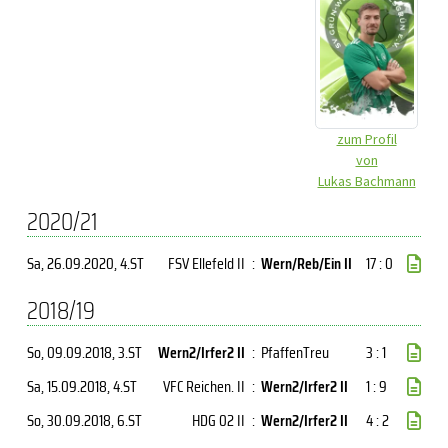
zum Profil
von
Lukas Bachmann
2020/21
Sa, 26.09.2020
, 4.ST
FSV Ellefeld II
:
Wern/Reb/Ein II
17 : 0
2018/19
So, 09.09.2018
, 3.ST
Wern2/Irfer2 II
:
PfaffenTreu
3 : 1
Sa, 15.09.2018
, 4.ST
VFC Reichen. II
:
Wern2/Irfer2 II
1 : 9
So, 30.09.2018
, 6.ST
HDG 02 II
:
Wern2/Irfer2 II
4 : 2