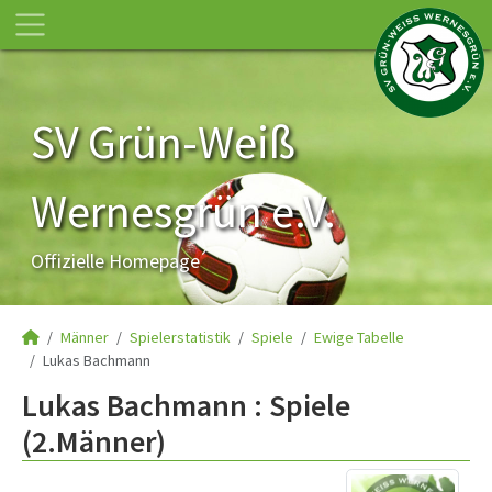
SV Grün-Weiß
Wernesgrün e.V.
Offizielle Homepage
Männer
Spielerstatistik
Spiele
Ewige Tabelle
Lukas Bachmann
Lukas Bachmann : Spiele
(2.Männer)