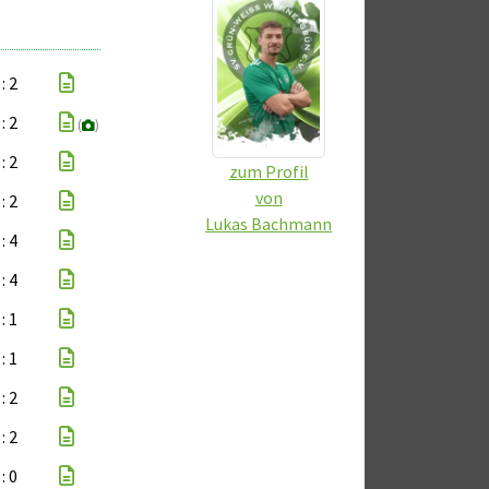
 : 2
 : 2
(
)
 : 2
zum Profil
von
 : 2
Lukas Bachmann
 : 4
 : 4
 : 1
 : 1
 : 2
 : 2
 : 0