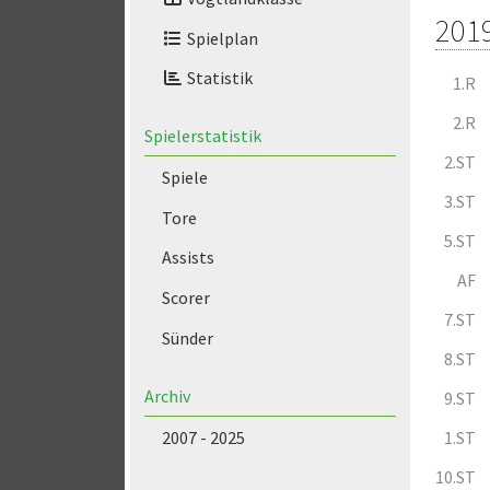
201
Spielplan
Statistik
1.R
2.R
Spielerstatistik
2.ST
Spiele
3.ST
Tore
5.ST
Assists
AF
Scorer
7.ST
Sünder
8.ST
Archiv
9.ST
2007 - 2025
1.ST
10.ST