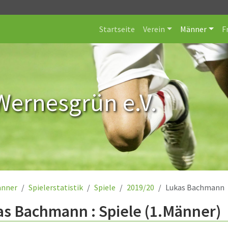
Startseite
Verein
Männer
F
Wernesgrün e.V.
nner
Spielerstatistik
Spiele
2019/20
Lukas Bachmann
s Bachmann : Spiele (1.Männer)