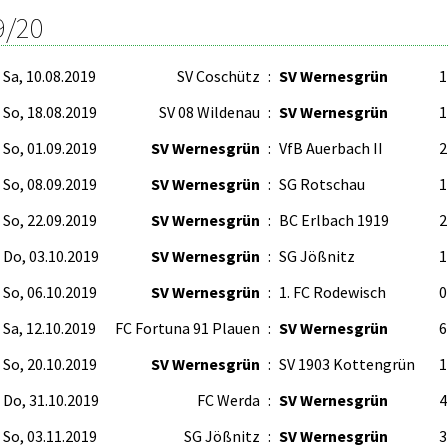
9/20
Sa, 10.08.2019
SV Coschütz
:
SV Wernesgrün
1
So, 18.08.2019
SV 08 Wildenau
:
SV Wernesgrün
1
So, 01.09.2019
SV Wernesgrün
:
VfB Auerbach II
2
So, 08.09.2019
SV Wernesgrün
:
SG Rotschau
1
So, 22.09.2019
SV Wernesgrün
:
BC Erlbach 1919
2
Do, 03.10.2019
SV Wernesgrün
:
SG Jößnitz
1
So, 06.10.2019
SV Wernesgrün
:
1. FC Rodewisch
0
Sa, 12.10.2019
FC Fortuna 91 Plauen
:
SV Wernesgrün
6
So, 20.10.2019
SV Wernesgrün
:
SV 1903 Kottengrün
1
Do, 31.10.2019
FC Werda
:
SV Wernesgrün
4
So, 03.11.2019
SG Jößnitz
:
SV Wernesgrün
3