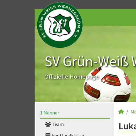
SV Grün-Weiß 
Offizielle Homepage
Mä
1.Männer
Luka
Team
Vogtlandklasse