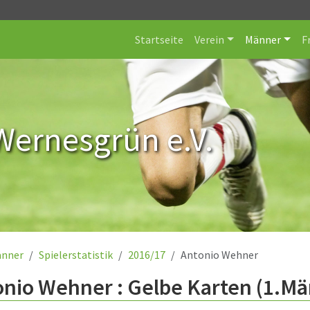
Startseite
Verein
Männer
F
Wernesgrün e.V.
nner
Spielerstatistik
2016/17
Antonio Wehner
nio Wehner : Gelbe Karten (1.Mä