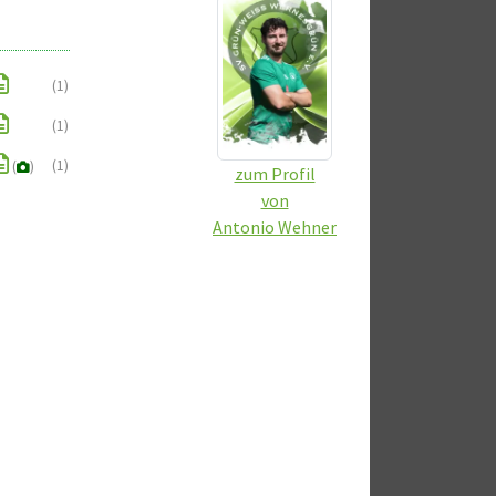
(1)
(1)
(1)
(
)
zum Profil
von
Antonio Wehner