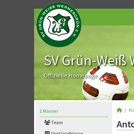
SV Grün-Weiß 
Offizielle Homepage
Mä
1.Männer
Anto
Team
Vogtlandklasse