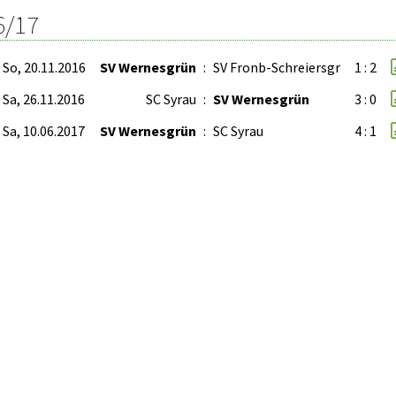
6/17
So, 20.11.2016
SV Wernesgrün
:
SV Fronb-Schreiersgr
1 : 2
Sa, 26.11.2016
SC Syrau
:
SV Wernesgrün
3 : 0
Sa, 10.06.2017
SV Wernesgrün
:
SC Syrau
4 : 1