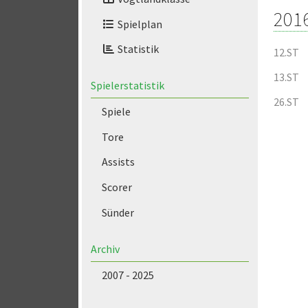
201
Spielplan
Statistik
12.ST
13.ST
Spielerstatistik
26.ST
Spiele
Tore
Assists
Scorer
Sünder
Archiv
2007 - 2025