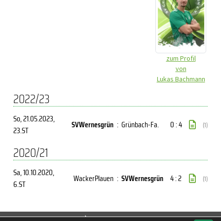
zum Profil
von
Lukas Bachmann
2022/23
So, 21.05.2023
,
SVWernesgrün
:
Grünbach-Fa.
0 : 4
(1)
23.ST
2020/21
Sa, 10.10.2020
,
WackerPlauen
:
SVWernesgrün
4 : 2
(1)
6.ST
soccero.de