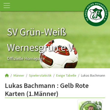
SV Grün-Weiß
Wernesgrün e.V.
Offizielle Homepage
Männer
Spielerstatistik
Ewige Tabelle
Lukas Bachmann
Lukas Bachmann : Gelb Rote
Karten (1.Männer)