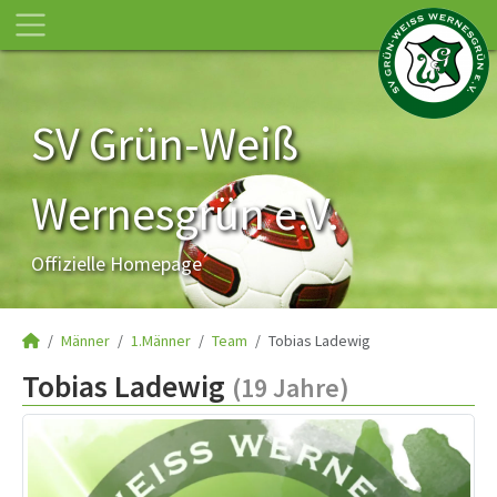
SV Grün-Weiß
Wernesgrün e.V.
Offizielle Homepage
Männer
1.Männer
Team
Tobias Ladewig
Tobias Ladewig
(19 Jahre)