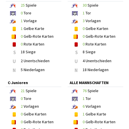
25
Spiele
30
Spiele
0
Tore
1
Tor
1
Vorlage
3
Vorlagen
1
Gelbe Karte
0
Gelbe Karten
0
Gelb-Rote Karten
0
Gelb-Rote Karten
0
Rote Karten
0
Rote Karten
S
18 Siege
S
8 Siege
U
2 Unentschieden
U
4 Unentschieden
N
5 Niederlagen
N
18 Niederlagen
C-Junioren
ALLE MANNSCHAFTEN
21
Spiele
76
Spiele
0
Tore
1
Tor
2
Vorlagen
6
Vorlagen
0
Gelbe Karten
1
Gelbe Karte
0
Gelb-Rote Karten
0
Gelb-Rote Karten