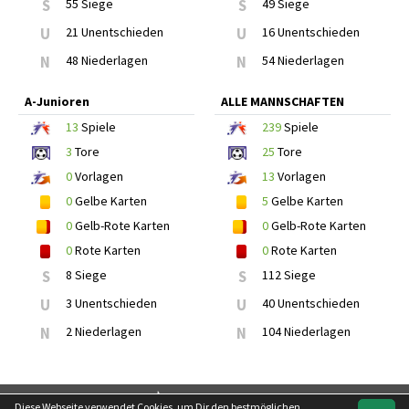
S
55 Siege
S
49 Siege
U
21 Unentschieden
U
16 Unentschieden
N
48 Niederlagen
N
54 Niederlagen
A-Junioren
ALLE MANNSCHAFTEN
13
Spiele
239
Spiele
3
Tore
25
Tore
0
Vorlagen
13
Vorlagen
0
Gelbe Karten
5
Gelbe Karten
0
Gelb-Rote Karten
0
Gelb-Rote Karten
0
Rote Karten
0
Rote Karten
S
8 Siege
S
112 Siege
U
3 Unentschieden
U
40 Unentschieden
N
2 Niederlagen
N
104 Niederlagen
soccero.de
Diese Webseite verwendet Cookies, um Dir den bestmöglichen