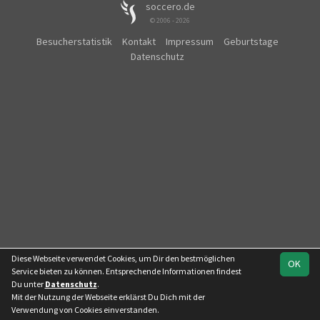
soccero.de
© 2006 - 2026
Besucherstatistik
Kontakt
Impressum
Geburtstage
Datenschutz
Diese Webseite verwendet Cookies, um Dir den bestmöglichen
OK
Service bieten zu können. Entsprechende Informationen findest
Du unter
Datenschutz
.
Mit der Nutzung der Webseite erklärst Du Dich mit der
Team
Vogtlandklasse
Spielplan
Statistik
Verwendung von Cookies einverstanden.