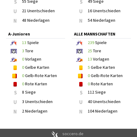
S
55 Siege
S
49 Siege
U
21 Unentschieden
U
16 Unentschieden
N
48 Niederlagen
N
54 Niederlagen
A-Junioren
ALLE MANNSCHAFTEN
13
Spiele
239
Spiele
3
Tore
25
Tore
0
Vorlagen
13
Vorlagen
0
Gelbe Karten
5
Gelbe Karten
0
Gelb-Rote Karten
0
Gelb-Rote Karten
0
Rote Karten
0
Rote Karten
S
8 Siege
S
112 Siege
U
3 Unentschieden
U
40 Unentschieden
N
2 Niederlagen
N
104 Niederlagen
soccero.de