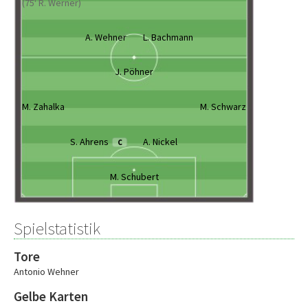
(75' R. Werner)
A. Wehner
L. Bachmann
J. Pöhner
M. Zahalka
M. Schwarz
S. Ahrens
A. Nickel
C
M. Schubert
Spielstatistik
Tore
Antonio Wehner
Gelbe Karten