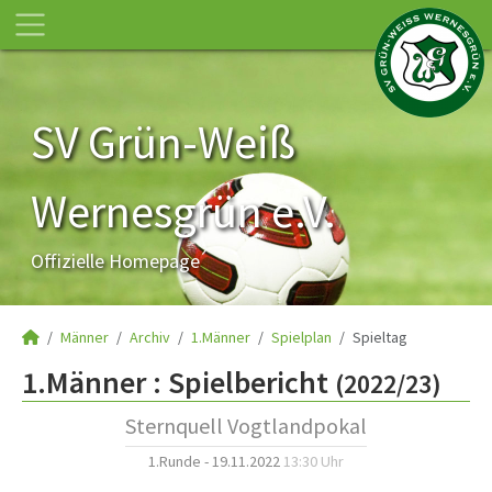
SV Grün-Weiß
Wernesgrün e.V.
Offizielle Homepage
Männer
Archiv
1.Männer
Spielplan
Spieltag
1.Männer :
Spielbericht
(2022/23)
Sternquell Vogtlandpokal
1.Runde - 19.11.2022
13:30 Uhr