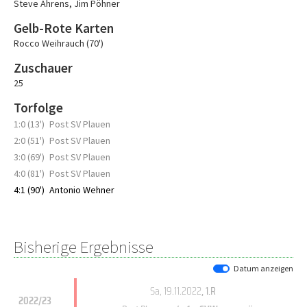
Steve Ahrens
,
Jim Pöhner
Gelb-Rote Karten
Rocco Weihrauch (70')
Zuschauer
25
Torfolge
1:0 (13')
Post SV Plauen
2:0 (51')
Post SV Plauen
3:0 (69')
Post SV Plauen
4:0 (81')
Post SV Plauen
4:1 (90')
Antonio Wehner
Bisherige Ergebnisse
Datum anzeigen
Sa, 19.11.2022
, 1.R
2022/23