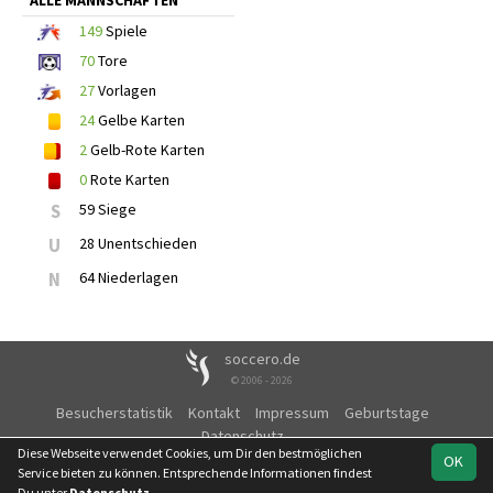
ALLE MANNSCHAFTEN
149
Spiele
70
Tore
27
Vorlagen
24
Gelbe Karten
2
Gelb-Rote Karten
0
Rote Karten
S
59 Siege
U
28 Unentschieden
N
64 Niederlagen
soccero.de
© 2006 - 2026
Besucherstatistik
Kontakt
Impressum
Geburtstage
Datenschutz
Diese Webseite verwendet Cookies, um Dir den bestmöglichen
OK
Service bieten zu können. Entsprechende Informationen findest
Du unter
Datenschutz
.