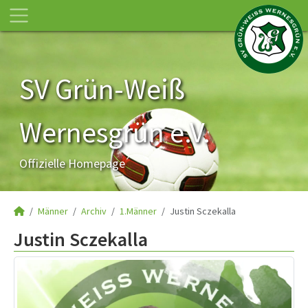
SV Grün-Weiß
Wernesgrün e.V.
Offizielle Homepage
Männer
Archiv
1.Männer
Justin Sczekalla
Justin Sczekalla